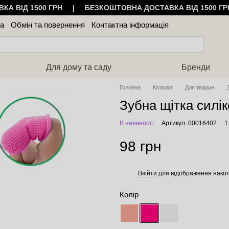
КА ВІД 1500 ГРН | БЕЗКОШТОВНА ДОСТАВКА ВІД 1500 
ка
Обмін та повернення
Контактна інформація
уки про магазин
Для дому та саду
Бренди
Головна
Каталог
Для тварин
Зубна щітка силі
В наявності
Артикул: 00016402
1
98 грн
Ввійти
для відображення накоп
%
Колір