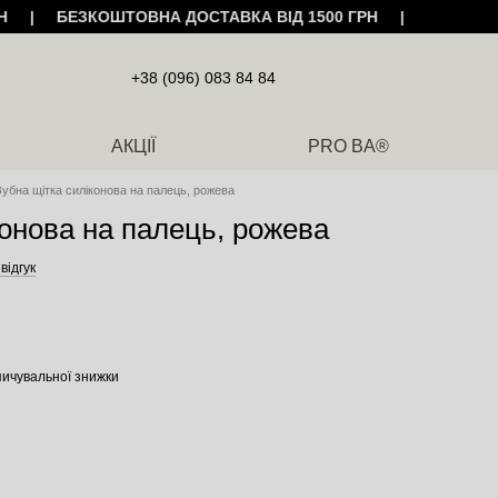
ГРН | БЕЗКОШТОВНА ДОСТАВКА ВІД 1500 ГРН |
+38 (096) 083 84 84
АКЦІЇ
PRO BA®
Зубна щітка силіконова на палець, рожева
конова на палець, рожева
 відгук
ичувальної знижки