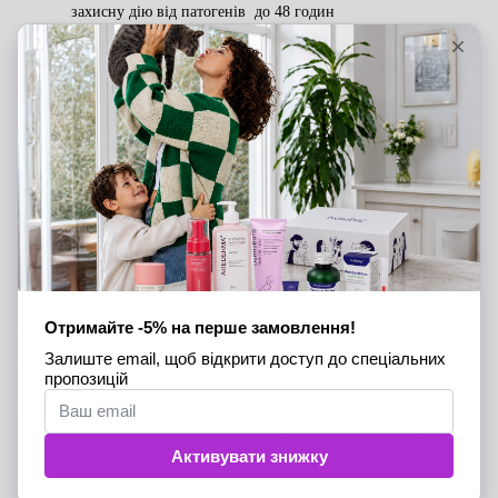
захисну дію від патогенів до 48 годин
§
Г
іпоалергенний
та б
езпечний при ковтанні
§
Надає
помірни
й
знеболювальний ефект
§
Форма випуску у вигляді спрею
,
на відміну від мазей
,
допомагає уникнути зайвих дотиків та болю
Застосування:
При дерматиті
: використовувати у комплексній терапії -
обробляти уражену ділянку (локально ) 2-3 рази на добу.
При наявності ран, подряпин
: обробляти рани локально 2-3 рази
на добу.
Ротова порожнина
: для профілактики зубного нальоту та
неприємного запаху 1- 2 рази на добу, розподіляючи засіб на зуби
та ясна
При язвах на язику або при запаленнях ясен
: зрошувати ротову
порожнину тварини 1-2 рази на добу. Безпечний при ковтанні.
При ознаках алергії
: спрей DermaBona виступає як допоміжний
засіб для локального зняття симптомів - наносити на шкіру або
слизові.
Параанальні залози
: при запаленні та після чистки в комплексній