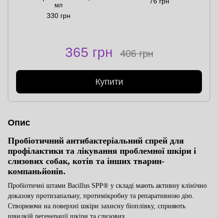
76 грн
мл
330 грн
365 грн
406 грн
Купити
Опис
Пробіотичний антибактеріальний спрей для
профілактики та лікування проблемної шкіри і
слизових
собак, котів та інших тварин-
компаньйонів.
Пробіотичні штами Bacillus SPP®
у
складі мають активну
клінічно
доказову
протизапальн
у
, протимікробн
у
та репаративною дію.
Cтворюючи на поверхні шкіри захисну біоплівку, cприяють
швидкій регенерації шкіри та слизових.