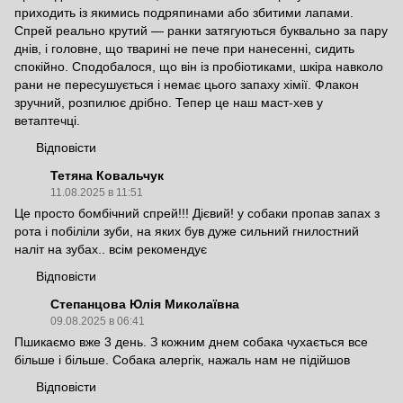
приходить із якимись подряпинами або збитими лапами.
Спрей реально крутий — ранки затягуються буквально за пару
днів, і головне, що тварині не пече при нанесенні, сидить
спокійно. Сподобалося, що він із пробіотиками, шкіра навколо
рани не пересушується і немає цього запаху хімії. Флакон
зручний, розпилює дрібно. Тепер це наш маст-хев у
ветаптечці.
Відповісти
Тетяна Ковальчук
11.08.2025 в 11:51
Це просто бомбічний спрей!!! Дієвий! у собаки пропав запах з
рота і побіліли зуби, на яких був дуже сильний гнилостний
наліт на зубах.. всім рекомендує
Відповісти
Степанцова Юлія Миколаївна
09.08.2025 в 06:41
Пшикаємо вже 3 день. З кожним днем собака чухається все
більше і більше. Собака алергік, нажаль нам не підійшов
Відповісти