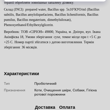
терапії обробляти зовнішньо запалену ділянку.
Склад (INCI): prepared water,
Bacillus spp
. 5х10⁷КУО/ml
(Bacillus
subtilis, Bacillus amyloliquefaciens, Bacillus licheniformis, Bacillus
pumilus, Bacillus megaterium, dimethylsiloxan),
Phenoxyethanol/Ethylhexylglicerin.
Виробник: ТОВ «СІРІОН» 49000, Україна, м. Дніпро, вул. Івана
Акінфієва 18, Умови зберігання: сухе, темне місце при t +5 C до
+25 C. Номер партії збігатися з датою виготовлення. Термін
зберігання: 36 місяців.
Характеристики
Тип
Пробіотичний
Призначення
Коти, Очищення шкіри, Собаки, Гігієна
ротової порожнини
Доставка
Оплата