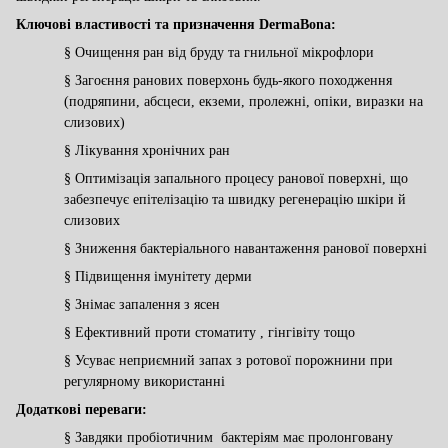
Ключові властивості та призначення DermaBona:
§
Очищ
ення
ран від бруду та гнильної мікрофлори
§
Загоєння
ранових поверхонь будь-якого походження
(подряпини, абсцеси, екземи, пролежні, опіки, виразки на
слизових)
§
Лікування х
ронічн
их
ран
§
О
птимізаці
я
запального
процесу ранової поверхні, що
забезпечує епітелізацію
та швидку регенерацію шкіри й
слизових
§
З
ниження бактеріального навантаження
ранової поверхні
§
П
ідвищення імунітету дерми
§
З
німає запалення з ясен
§
Ефективний
проти стоматиту , гінгівіту тощо
§
У
суває неприємний запах з ротової порожнини при
регулярному використанні
Додаткові переваги
:
§
Завдяки пробіотичним бактеріям має пролонговану