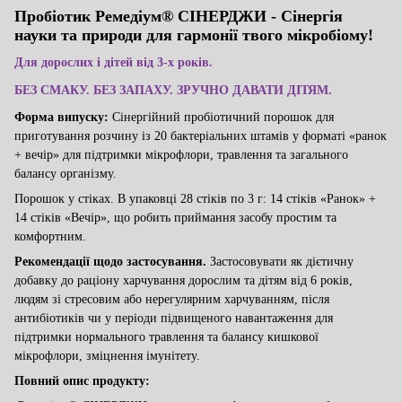
Пробіотик
Ремедіум® СІНЕРДЖИ
-
Сінергія
науки та природи для гармонії твого мікробіому!
Для дорослих і дітей від 3-х років.
БЕЗ СМАКУ. БЕЗ ЗАПАХУ. ЗРУЧНО ДАВАТИ ДІТЯМ.
Форма випуску:
Сінергійний пробіотичний
порошок
для
приготування розчину із 20 бактеріальних штамів у форматі «ранок
+ вечір» для підтримки мікрофлори, травлення та загального
балансу організму.
Порошок у стіках. В упаковці 28 стіків по 3 г
: 14 стіків «Ранок» +
14 стіків «Вечір»
, що робить приймання
засобу
простим та
комфортним.
Рекомендації щодо застосування.
Застосовувати як дієтичну
добавку до раціону харчування
дорослим
та діт
ям
від 6 років,
люд
ям
зі стресовим або нерегулярним харчуванням, після
антибіотиків чи у періоди підвищеного навантаження
для
підтримки нормального травлення та балансу кишкової
мікрофлори
,
зміцнення імунітету
.
Повний опис продукту: