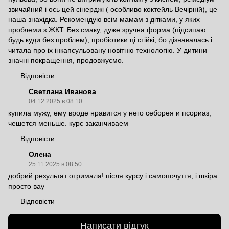
звичайний і ось цей сінерджі ( особливо коктейль Вечірній), це
наша знахідка. Рекомендую всім мамам з дітками, у яких
проблеми з ЖКТ. Без смаку, дуже зручна форма (підсипаю
будь куди без проблем), пробіотики ці стійкі, бо дізнавалась і
читала про іх інкапсульовану новітню технологію. У дитини
значні покращення, продовжуємо.
Відповісти
Светлана Иванова
04.12.2025 в 08:10
купила мужу, ему вроде нравится у него себорея и псориаз,
чешется меньше. курс заканчиваем
Відповісти
Олена
25.11.2025 в 08:50
добрий результат отримала! після курсу і самопочуття, і шкіра
просто вау
Відповісти
Написати відгук