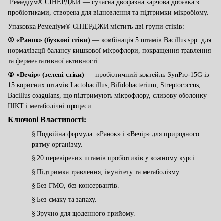
Ремедіум® СІНЕРДЖИ — сучасна двофазна харчова добавка з
пробіотиками, створена для відновлення та підтримки мікробіому.
Упаковка Ремедіум® СІНЕРДЖИ містить дві групи стіків:
①
«Ранок» (бузкові стіки)
— комбінація 5 штамів
Bacillus
spp
. для
нормалізації балансу кишкової мікрофлори, покращення травлення
та ферментативної активності.
②
«Вечір» (зелені стіки)
— пробіотичний коктейль
SynPro
-15
G
із
15 корисних штамів
Lactobacillus
,
Bifidobacterium
,
Streptococcus
,
Bacillus
coagulans
, що підтримують мікрофлору, слизову оболонку
ШКТ і метаболічні процеси.
Ключові Властивості:
§
Подвійна формула: «Ранок» і «Вечір» для природного
ритму організму.
§
20 перевірених штамів пробіотиків у кожному курсі.
§
Підтримка травлення, імунітету та метаболізму.
§
Без ГМО, без консервантів.
§
Без смаку та запаху.
§
Зручно для щоденного прийому.