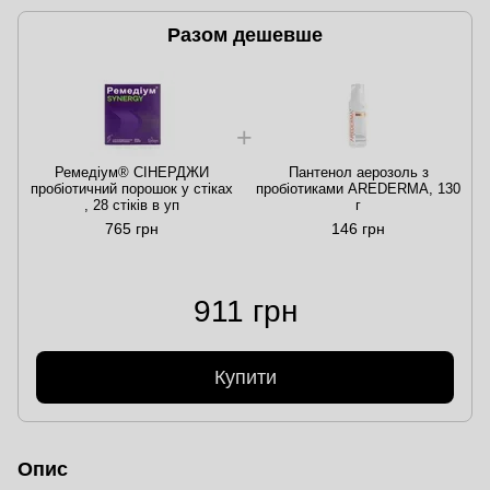
Разом дешевше
Ремедіум® СІНЕРДЖИ
Пантенол аерозоль з
пробіотичний порошок у стіках
пробіотиками AREDERMA, 130
, 28 стіків в уп
г
765 грн
146 грн
911 грн
Купити
Опис