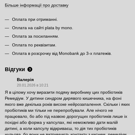
Більше інформації про доставку
Оплата при отриманні.
Оплата на сайті plata by mono.
Оплата за посиланням.
Оплата по реквізитам.
Оплата в розсрочку від Monobank до 3-х платежів.
Відгуки
3
Валерія
20.01.2026 в 10:21
Я в цілому хочу виразити подяку виробнику цих пробіотиків
Ремедіум. У дитини синдром дирявого кишечника, на фоні
якого вже декілька років високе нейрозапалення. Скільки і яких
пробіотиків ми тільки не перепробували. Але нічого не
працювало, бо або під назвою дорогущих пробіотиків лише іх
похідні або форма у капсулах, які неможливо дати малій
дитині, а коли капсулу відкриваєш, то дія тих пробіотиків
нульова, бо вони не витримують контакту з киснем, ремедіум