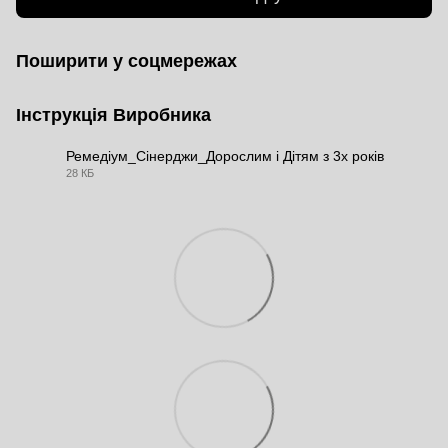
Поширити у соцмережах
Інструкція Виробника
Ремедіум_Сінерджи_Дорослим і Дітям з 3х років
28 КБ
DOCX