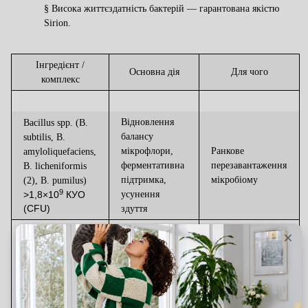
§
Висока життєздатність бактерій — гарантована якістю
Sirion
.
Інгредієнт /
Основна дія
Для чого
комплекс
Відновлення
Bacillus spp. (B.
балансу
subtilis, B.
мікрофлори,
Ранкове
amyloliquefaciens,
ферментативна
перезавантаження
B. licheniformis
підтримка,
мікробіому
(2), B. pumilus)
9
>1,8×10
КУО
усунення
(CFU)
здуття
SynPro-15G (15
штамів
Захист
Lactobacillus,
слизової ШКТ,
Bifidobacterium,
Вечірній захист і
підтримка
Streptococcus,
баланс травлення
метаболізму,
Bacillus