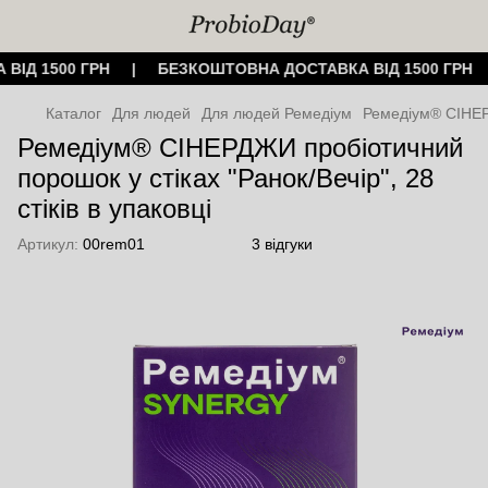
 ВІД 1500 ГРН | БЕЗКОШТОВНА ДОСТАВКА ВІД 1500 ГР
Каталог
Для людей
Для людей Ремедiум
Ремедіум® СІНЕРД
Ремедіум® СІНЕРДЖИ пробіотичний
порошок у стіках "Ранок/Вечір", 28
стіків в упаковці
Артикул:
00rem01
3 відгуки