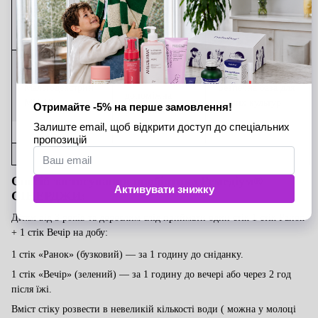
імуномодуляція
coagulans)
9
>6,0×10
КУО
(CFU)
Стабілізатор,
Мальтодекстрин
Безпечна база для
допоміжна
MD-18
живих культур
речовина
Спосіб застосування пробіотика
Ремедіум®
СІНЕРДЖИ
:
Дітям від 3 років та дорослим слід приймати один стік 1 стік Ранок
+ 1 стік Вечір на добу:
1 стік «Ранок» (бузковий) — за 1 годину до сніданку.
1 стік «Вечір» (зелений) — за 1 годину до вечері або через 2 год
після їжі.
Вміст стіку розвести в невеликій кількості води ( можна у молоці