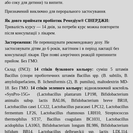
або соку для дитини) та випити.
Призначений виключно для перорального застосування.
Як довго приймати пробіотик
Ремедіум® СІНЕРДЖИ
:
Тривалість курсу —
14 днів
, за потреби курс можна повторити
після консультації з лікарем.
Застереження:
Не перевищувати рекомендовану дозу. Не
застосовувати дітям до 6 років, вагітним і в період лактації без
консультації лікаря. При появі алергічних реакцій припинити
прийом. Без ГМО.
Склад (INCI):
14 стіків бузкового кольору:
суміш 5 штамів
Bacillus (спори пробіотичних штамів Bacillus spp. (B. subtilis, B.
amyloliquefaciens, B. licheniformis (2),
B. pumilus
), maltodextrin MD-
18. Без ГМО.
14 стіків зеленого кольору:
відновлюючий коктейль
«SynPro-15G» (Lactobacillus plantarum LP198, Bifidobacterium
animalis subsp. lactis BAL06, Bifidobacterium breve BR18,
Lactobacillus casei LC122, Lactobacillus paracasei LPC12, Lactobacillus
fermentum LF26, Lactobacillus rhamnosus LRH10, Streptococcus
thermophilus ST37, Bacillus coagulans BC1031, Lactobacillus
acidophilus LA1063, Bifidobacterium longum BL986, Bifidobacterium
bifidum BB14, Lactobacillus delbrueckii ssp. lactis LDL114,