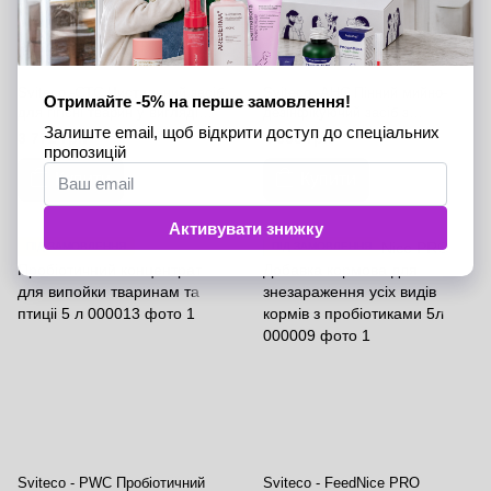
Sviteco -СТС Чистильний засіб
Sviteco -АНС Пінний мийно-
для гігієні тварин у вигляді
дезінфікуючий засіб з
розчину - 5 л
пробіотиками 5 л
3 772 грн
4 050 грн
Купити
Купити
ПІД ЗАМОВЛЕННЯ
ПІД ЗАМОВЛЕННЯ
Sviteco - PWC Пробіотичний
Sviteco - FeedNice PRO