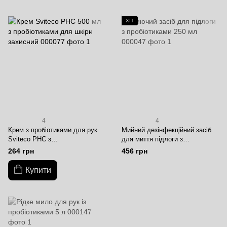
ХІТ
4
4
Крем з пробіотиками для рук
Мийний дезінфекційний засіб
Sviteco PHC з
для миття підлоги з
антибактеріальним ефектом,
пробіотиками Sviteco® PIP
264 грн
456 грн
500 мл
Floor Cleaner (концентрат), 1л
Купити