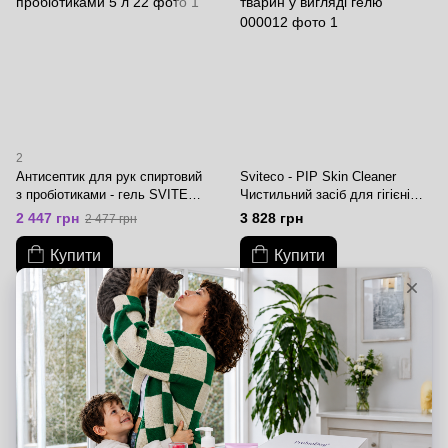
2
Антисептик для рук спиртовий
Sviteco - PIP Skin Cleaner
з пробіотиками - гель SVITECO
Чистильний засіб для гігієні
PPG, 5 л
тварин у вигляді гелю - 5 л
2 447 грн
3 828 грн
2 477 грн
Купити
Купити
ПІД ЗАМОВЛЕННЯ