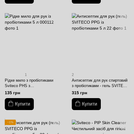
1
2
Рідке мило з пробіотиками
Антисептик для рук спиртовий
Sviteco PHS з
з пробіотиками - гель SVITECO
антибактеріальним ефектом,
PPG, 500 мл
135 грн
315 грн
500 мл
Купити
Купити
−1%