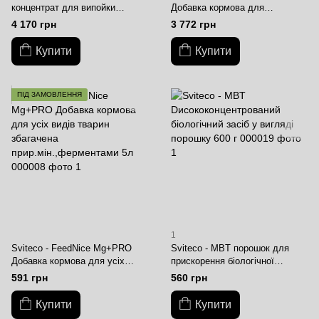
концентрат для випойки
Добавка кормова для
тваринам та птиці 5 л
знезараження усіх видів кормів
4 170 грн
3 772 грн
з пробіотиками 5л
Купити
Купити
ПІД ЗАМОВЛЕННЯ
1
Sviteco - FeedNice Mg+PRO
Sviteсo - MBT порошок для
Добавка кормова для усіх
прискорення біологічної
видів тварин збагачена
переробки органічних відходів
591 грн
560 грн
прир,мін,,ферментами 5л
50 г
Купити
Купити