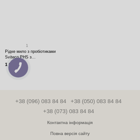
1
Рідке мило з пробіотиками
Sviteco PHS з
антибактеріальним ефектом,
1 012 грн
5л
+38 (096) 083 84 84
+38 (050) 083 84 84
+38 (073) 083 84 84
Контактна інформація
Повна версія сайту