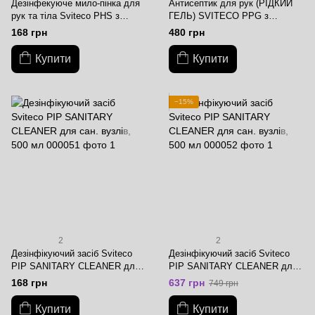
Дезінфекуюче мило-пінка для
Антисептик для рук (РІДКИЙ
рук та тіла Sviteco PHS з
ГЕЛЬ) SVITECO PPG з
пробіотиками, 150 мл
пробіотиками, 1 л
168 грн
480 грн
Купити
Купити
−15%
2
2
Дезінфікуючий засіб Sviteco
Дезінфікуючий засіб Sviteco
PIP SANITARY CLEANER для
PIP SANITARY CLEANER для
сан.вузлів, 500 мл
сан.вузлів, 5 л
168 грн
637 грн
749 грн
Купити
Купити