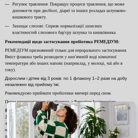
Регулює травлення: Покращує процеси травлення, що може
допомогти при дисбіозі, діареї та інших розладах шлунково-
кишкового тракту.
Захищає слизові: Сприяє нормалізації зазисних
властивостей слизового бар'єру шлунка та кишківника.
Рекомендації щодо застосування
пробіотика РЕМЕДІУМ:
РЕМЕДІУМ призначений тільки для перорального застосування.
Вміст флакона
треба
розвод
и
т
и
у кип'яченій воді кімнатної
температури або інших напоях (наприклад, у молоці, чаї або в
соку).
Дорослим і дітям від 3 років: по 1 флакону 1–2 рази на добу
незалежно від прийому їжі.
Рекомендуємо приймати пробіотики ввечері перед сном.
Перед використанням ознайомтесь з Ремедіум Інструкцією.
Як довго приймати пробіотик:
Рекомендований курс прийому —
2 тижні
.
За потреби курс можна повторити після консультації з
лікарем. Важливо пам'ятати, що пробіотики повинні прийматися
не лише під час антибіотикотерапії, а й для профілактики та
підтримки мікрофлори, особливо людям з хронічними проблемами