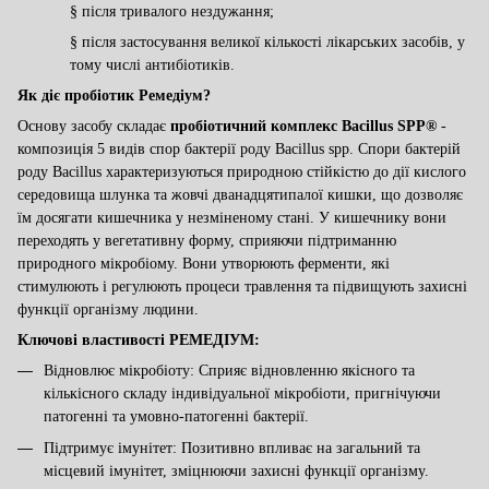
§
після тривалого нездужання;
§
після застосування великої кількості лікарських засобів, у
тому числі антибіотиків.
Як діє пробіотик Ремедіум?
Основу засобу складає
пробіотичний комплекс
Bacillus SPP®
-
композиція 5 видів спор бактерії роду Bacillus spp.
Спори бактерій
роду Bacillus характеризуються природною стійкістю до дії кислого
середовища шлунка та жовчі дванадцятипалої кишки, що дозволяє
їм досягати кишечника у незміненому стані. У кишечнику вони
переходять у вегетативну форму, сприяючи підтриманню
природного мікробіому.
Вони
утворюють ферменти, які
стимулюють і регулюють процеси травлення та підвищують захисні
функції організму людини.
Ключові властивості РЕМЕДІУМ:
Відновлює мікробіоту: Сприяє відновленню якісного та
кількісного складу індивідуальної мікробіоти, пригнічуючи
патогенні та умовно-патогенні бактерії.
Підтримує імунітет: Позитивно впливає на загальний та
місцевий імунітет, зміцнюючи захисні функції організму.