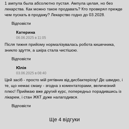
1 ампула была абсолютно пустая. Ампула целая, но без
лекарства. Как можно такое продавать? Кто проверял прежде
чем пускать в продажу? Лекарство годно до 03.2028.
Відповісти
Катерина
06.06.2025 в 11:05
Після тижня прийому нормалізувалась робота кишечника,
зникло здуття, а шкіра стала чистішою.
Відповісти
Юлія
03.06.2025 в 08:40
Цей засіб - просто мій рятівник від дисбактеріозу! Діє швидко, і
те, що немає смаку - згодна з коментаторами, величезний
плюс! Приймаю вже другий курс, попередньо порадившись із
лікарем, і стан ЖКТ дуже налагодився.
Відповісти
Ще 4 відгуки