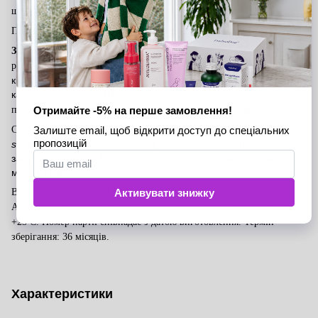
шлунково-кишкового тракту (ШКТ).
Протипоказання
:
Індивідуальна непереносимість компонентів.
Застереження:
Не слід використовувати як заміну повноцінного
Не перевищувати рекомендовану добову
раціону харчування.
кількість. Не рекомендується запивати водою з колодязів або
каптажних джерел.
Перед застосуванням рекомендується
проконсультуватися з лікарем. Не є лікарським засобом.
суспензія спор 5 видів бактерій
Bacillus
(
B
.
Склад (INCI):
subtilis
,
B
.
amyloliquefaciens
(2),
B
.
licheniformis
(2)
)— у
загальній кількості 1,7 × 10⁹ КУО, вода очищена в 1 флаконі 5
мл. Без ГМО.
Виробник: ТОВ «СІРІОН» 49000, Україна, м. Дніпро, вул. Івана
Акінфієва 18, Умови зберігання: сухе, темне місце при t +5 C
до
+25 C.
Номер партії співпадає з датою виготовлення.
Термін
зберігання: 36 місяців.
Характеристики