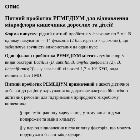
Опис
Питний пробіотик РЕМЕДІУМ для відновлення
мікрофлори кишечника
д
оросли
х
та діт
ей
!
Форма випуску:
рідкий
питний
пробіотик у флаконах по 5 мл. В
одному пакуванні — 14 флаконів (2 блістери по 7 флаконів), що
забезпечує зручність використання
на один курс
.
Один флакон пробіотика РЕМЕДІУМ містить
суміш спор 5
видів бактерій
Bacillus
(
B
.
subtilis
,
B
.
amyloliquefaciens
(2),
B
.
licheniformis
(2)
)— у загальній кількості 1,7 × 10⁹ КУО, вода
очищена. Без ГМО.
Питний пробіотик
РЕМЕДІУМ призначений
в якості дієтичної
добавки до раціону харчування як додаткове джерело біологічно
активних речовин для підтримання природного мікробіому
кишечника.
§
при зміні раціону харчування, у тому числі під час
подорожей та зміни клімату;
§
у період відновлення після впливу факторів, що можуть
порушувати баланс мікрофлори;