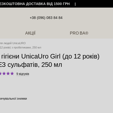
ЕЗКОШТОВНА ДОСТАВКА ВІД 1500 ГРН |
+38 (096) 083 84 84
АКЦІЇ
PRO BA®
ля людей UnicaURO
 12 років) з пробіотиками, 250 мл
гігієни UnicaUro Girl (до 12 років)
ЕЗ сульфатів, 250 мл
9 відгуків
ичувальної знижки