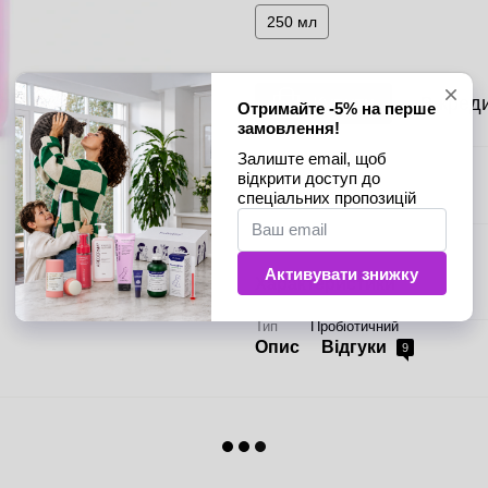
250 мл
Купити
В кред
Характеристики
Тип
Пробіотичний
Опис
Відгуки
9