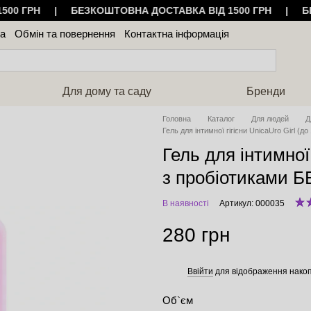
1500 ГРН | БЕЗКОШТОВНА ДОСТАВКА ВІД 1500 ГРН | Б
ка
Обмін та повернення
Контактна інформація
уки про магазин
Для дому та саду
Бренди
Головна
Каталог
Для людей
Д
Гель для інтимної гігієни UnicaUro Girl (до
Гель для інтимної 
з пробіотиками Б
В наявності
Артикул: 000035
280 грн
Ввійти
для відображення накоп
%
Об`єм