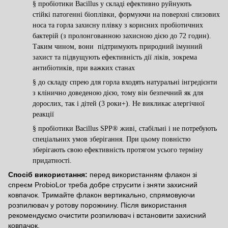
§
пробіотики Bacillus у складі ефективно руйнують
стійкі патогенні біоплівки, формуючи на поверхні слизових
носа та горла захисну плівку з корисних пробіотичних
бактерій (з пролонгованною захисною дією до 72 годин).
Таким чином, вони підтримують природний імунний
захист та підвущують ефективність дії ліків, зокрема
антибіотиків, при важких станах
§
до складу спрею для горла входять натуральні інгредієнти
з клінично доведеною дією, тому він безпечний як для
дорослих, так і дітей (3 роки+). Не викликає алергічної
реакції
§
пробіотики Bacillus
SPP®
живі, стабільні і не потребують
спеціальних умов зберігання. При цьому повністю
зберігають свою ефективність протягом усього терміну
придатності.
Спосіб використання:
перед використанням флакон зі
спреєм ProbioLor треба добре струсити і зняти захисний
ковпачок. Тримайте флакон вертикально, спрямовуючи
розпилювач у ротову порожнину. Після використання
рекомендуємо очистити розпилювач і встановити захисний
ковпачок.