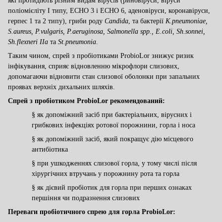
які
протидіють
різн
им
вид
ам
вірусів (риновіруси, віруси
поліомієліту I типу, ECHO 3 і ECHO 6, аденовіруси, коронавіруси
,
герпес 1 та 2 типу
), гриби роду
Candida
, та бактерії
K.pneumoniaе,
S.aureus, P.vulgaris, P.
aeruginosa, Salmonella spp., E.coli, Sh.sonnei,
Sh.flexneri IIa
та
St.
pneumonia
.
Таким чином, спрей з пробіотиками ProbioLor знижує ризик
інфікування, сприяє відновленню мікрофлори слизових,
допомагаючи відновити стан слизової оболонки при запальних
проявах верхніх дихальних шляхів.
Спрей з пробіотиком ProbioLor рекомендований:
§
як допоміжний засіб при бактеріальних, вірусних і
грибкових інфекціях ротової порожнини, горла і носа
§
як допоміжний засіб, який покращує дію місцевого
антибіотика
§
при ушкодженнях слизової горла, у тому числі після
хірургічних втручань у порожнину рота та горла
§
як дієвий пробіотик для горла при перших ознаках
першіння чи подразнення слизових
Переваги пробіотичного спрею для горла ProbioLor
: