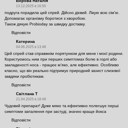
Борова Наталія
13.12.2025 в 16:50
подруга порадила цей спрей. Дійсно дієвий. Лікую всю сім'ю.
Допомагає організму боротися з хворобою.
Також дякую Probioday за швидку доставку.
Відповісти
Катерина
04.06.2025 в 13:48
Цей спрей став справжнім порятунком для мене і моєї родини.
Користуємось ним при перших симптомах болю в горлі або
закладеності носа - працює м’яко, але ефективно. Особливо
класно, що він реально підтримує природний захист слизової
завдяки пробіотикам.
Відповісти
Світлана Т
21.04.2025 в 18:49
Чудовий препарат! Дуже мяко та ефективно полегшує перші
симптоми запалення при застуді, значно краще йокса
Відповісти