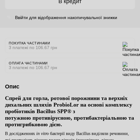
В кредит
Ввійти
для відображення накопичувальної знижки
%
ПОКУПКА ЧАСТИНАМИ
3 платежі по 106.67 грн
ОПЛАТА ЧАСТИНАМИ
3 платежі по 106.67 грн
Опис
Спрей для горла, ротової порожнини та верхніх
дихальних шляхів
ProbioLor на основі комплексу
пробіотиків
Bacillus SPP®
з
потужною противірусною, протибактеріальною та
протигрибковою дією.
В дослідженнях
in vitro
бактерії виду Bacillus виділяли речовини,