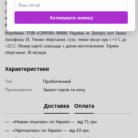
засобу.
Bacillus spp. 5x10⁷ CFU/ml
Склад
INCI
: Prepared water,
(Bacillus
subtilis, Bacillus amyloliquefaciens, Bacillus licheniformis, Bacillus
pumilus, Bacillus megaterium, dimethylsiloxan)
.
Виробник: ТОВ «СІРІОН» 49000, Україна, м. Дніпро, вул. Івана
Акінфієва 18, Умови зберігання: сухе, темне місце при t +5 C
до
+25 C.
Номер партії співпадає з датою виготовлення.
Термін
зберігання: 36 місяців.
Характеристики
Тип
Пробіотичний
Призначення
Захист горла та носу
Доставка
Оплата
«Новою поштою» по Україні — від 71 грн.
«Укрпоштою» по Україні — від 43 грн.