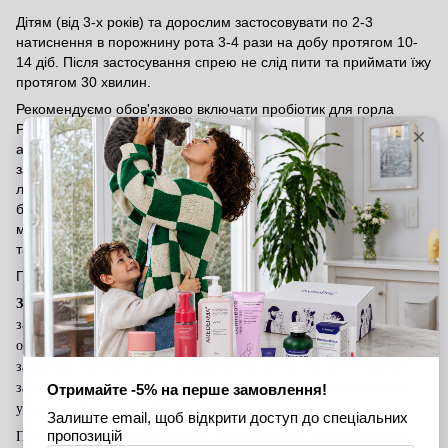
Дітям (від 3-х років) та дорослим застосовувати по 2-3
натиснення в порожнину рота 3-4 рази на добу протягом 10-
14 діб. Після застосування спрею не слід пити та приймати їжу
протягом 30 хвилин.
Рекомендуємо обов'язково включати пробіотик для горла
ProbioLor у комплексну терапію разом з місцевими
антибіотиками. Використовуйте його за 30 хвилин до
застосування антибіотика, щоб пробіотики Bacillus мали змогу
ліквідувати патогенні біоплівки та сформувати захисну
біоплівку з корисних бактерій. Це допоможе захистити
мікрофлору слизових оболонок і забезпечить більш ефективну
та безпечну дію антибіотиків.
Перед застосуванням рекомендована консультація лікаря.
Застереження
:
треба промивати розпилювач після кожного
застосування
.
Використання одного і того ж флакона декількома
особами може сприяти передачі інфекції. Рекомендується ретельно
закривати ковпачок після використання засобу. Не застосовувати
засіб після закінчення терміну придатності
та при пошкодженні
упаковки. Уникати потрапляння в очі.
Протипоказання: індивідуальна гіперчутливість до компонентів