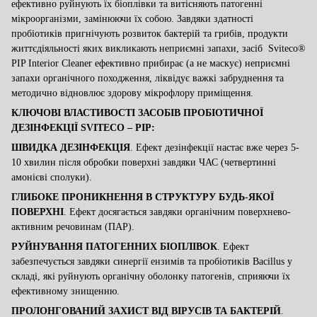
ефективно руйнують їх біоплівки та витісняють патогенні
мікроорганізми, замінюючи їх собою. Завдяки здатності
пробіотиків
пригнічують розвиток бактерій та грибів, продукти
життєдіяльності яких викликають неприємні запахи, засіб
­ Sviteco®
PIP Interior Cleaner
ефективно прибирає (а не маскує) неприємні
запахи органічного походження,
ліквідує важкі забруднення та
методично
відновлює здорову мікрофлору приміщення.
КЛЮЧОВІ ВЛАСТИВОСТІ ЗАСОБІВ ПРОБІОТИЧНОЇ
ДЕЗІНФЕКЦІЇ
SVITECO
–
PIP
:
ШВИДКА ДЕЗІНФЕКЦІЯ
. Ефект дезінфекції настає вже через 5-
10 хвилин після обробки поверхні завдяки ЧАС (четвертинні
амонієві сполуки).
ГЛИБОКЕ ПРОНИКНЕННЯ В СТРУКТУРУ БУДЬ-ЯКОЇ
ПОВЕРХНІ
. Ефект досягається завдяки органічним поверхнево-
активним речовинам (ПАР).
РУЙНУВАННЯ ПАТОГЕННИХ БІОПЛІВОК
. Ефект
забезпечується завдяки синергії ензимів та пробіотиків Bacillus у
складі, які руйнують органічну оболонку патогенів, сприяючи їх
ефективному знищенню.
ПРОЛОНГОВАНИЙ ЗАХИСТ ВІД ВІРУСІВ ТА БАКТЕРІЙ
.