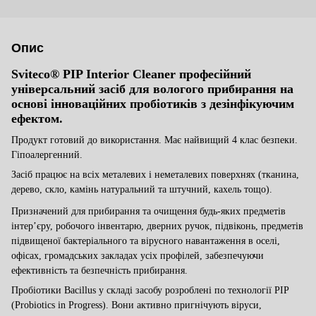
Опис
Sviteco® PIP Interior Cleaner
професійний
універсальний засіб для вологого прибирання
на
основі інноваційних пробіотиків з дезінфікуючим
ефектом.
Продукт готовий до використання.
Має найвищий
4 клас безпеки.
Гіпоалергенний.
Засіб працює на всіх металевих і неметалевих поверхнях (тканина,
дерево, скло, камінь натуральний та штучний
,
кахель
тощо).
Призначений для
прибирання та
очищення будь-яких предметів
інтер’єру, робочого інвентарю, дверних ручок, підвіконь, предметів
підвищеної бактеріального та вірусного навантаження в оселі,
офісах, громадських закладах усіх профілей, забезпечуючи
ефективність та безпечність прибирання.
Пробіотики
Bacillus
у складі засобу розроблені по технології
PIP
(
Probiotics
in
Progress
). Вони активно пригнічують віруси,