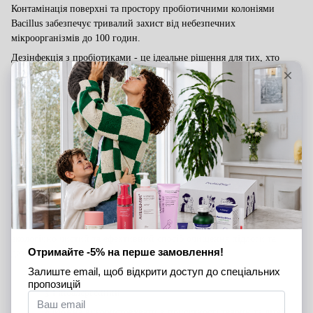
Контамінація поверхні та простору пробіотичними колоніями
Bacillus забезпечує тривалий захист від небезпечних
мікроорганізмів до 100 годин.
Дезінфекція з пробіотиками - це ідеальне рішення для тих, хто
піклується про справжню чистоту та здоров’я. Авжеж звичайні
хімічні засоби дезінфекції не здатні руйнувати патогенні
біоплівки, тому надають достатньо короткотривалий
дезінфікуючий ефект на 1-1,5 години. Після чого недружні бактерії
знов починають активно розмножуватися. До того, віруси та
бактерії дуже швидко адаптуються до дії цих продуктів, що
призводить до необхідності використовувати все більш агресивні
хімічні формули, які стають небезпечні для здоров’я людини.
Близько 18% населення планети страждає від алергій на побутову
хімію і цей відсоток постійно зростає.
­Sviteco® PIP Interior Cleaner
на основі пробіотиків пропонує
екологічно чистий та ефективний спосіб очищення підлоги та
дезінфекції.
§
Не подразнює органи дихання та шкіру
§
Гіпоалергенний
§
Можна використовувати в присутності тварин та дітей