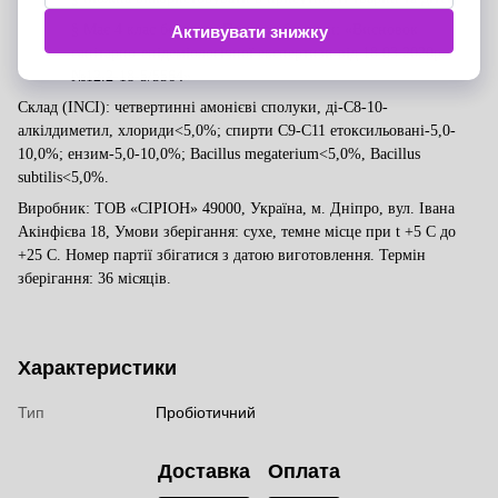
§
Має 4 клас безпеки. Паспорт безпеки: «Висновок
санітарно-епідеміологічної експертизи від 18.03.2020р.
№12.2-18-5/5564»
Склад (INCI)
:
четвертинні амонієві сполуки
, ді-С8-10-
алкілдиметил, хлориди<5,0%; спирти С9-С11 етоксильовані-5,0-
10,0%; ензим-5,0-10,0%; Bacillus megaterium<5,0%, Bacillus
subtilis<5,0%.
Виробник: ТОВ «СІРІОН» 49000, Україна, м. Дніпро, вул. Івана
Акінфієва 18, Умови зберігання: сухе, темне місце при t +5 C до
+25 C. Номер партії збігатися з датою виготовлення. Термін
зберігання: 36 місяців.
Характеристики
Тип
Пробіотичний
Доставка
Оплата