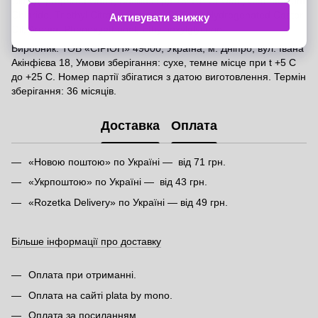
Склад: prepared water, Bacillus spp >5*10⁷ CFU/ml, Cetrimonium
Chloride, Triethyl Citrate, Glycerin, PEG-40 Hydrogenated Castor
Oil, Aroma, Phenoxyethanol, Ethylhexylglycerin.
Виробник: ТОВ «СІРІОН» 49000, Україна, м. Дніпро, вул. Івана
Акінфієва 18, Умови зберігання: сухе, темне місце при t +5 C
до +25 C. Номер партії збігатися з датою виготовлення. Термін
зберігання: 36 місяців.
Доставка
Оплата
«Новою поштою» по Україні — від 71 грн.
«Укрпоштою» по Україні — від 43 грн.
«Rozetka Delivery» по Україні — від 49 грн.
Більше інформації про доставку
Оплата при отриманні.
Оплата на сайті plata by mono.
Оплата за посиланням.