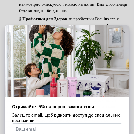
неймовірно блискучою і м'якою на дотик. Ваш улюбленець
буде виглядати бездоганно!
§
Пробіотики для Здоров'я
: пробіотики Bacillus spp у
складі спрею забезпечують антибактеріальний ефект,
допомагаючи підтримувати здорову мікрофлору шкіри. Це
зменшує ризик алергій та подразнень.
§
Натуральні Компоненти:
склад спрею для шерсті
багатий на натуральні інгредієнти, такі як гліцерин і
екстракти трав. Він живить та зволожує шерсть, роблячи її
здоровою та блискучою.
§
Стійкий Аромат:
аромат спрею - це справжнє
задоволення! Він подарує вашому улюбленцеві й вам
ніжний, але стійкий аромат, який тримається декілька днів.
Застосування:
Просто розпорошіть невелику кількість спрею
на чисту шерсть вашого улюбленця, уникаючи контакту з
очима. Це простий та швидкий спосіб забезпечити вашій
тварині не тільки привабливий вигляд, а й здоров’я!
Застереження: Можлива індивідуальна чутливість до
компонентів.