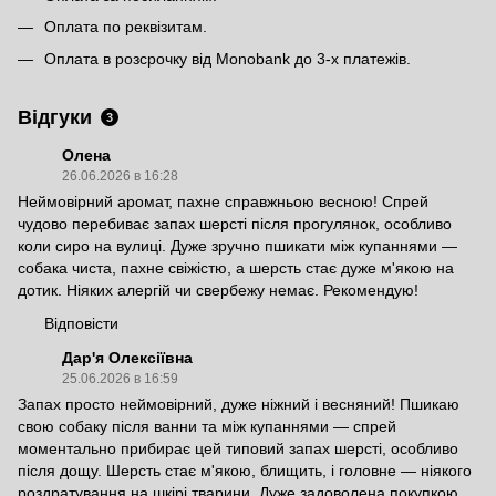
Оплата по реквізитам.
Оплата в розсрочку від Monobank до 3-х платежів.
Відгуки
3
Олена
26.06.2026 в 16:28
Неймовірний аромат, пахне справжньою весною! Спрей
чудово перебиває запах шерсті після прогулянок, особливо
коли сиро на вулиці. Дуже зручно пшикати між купаннями —
собака чиста, пахне свіжістю, а шерсть стає дуже м'якою на
дотик. Ніяких алергій чи свербежу немає. Рекомендую!
Відповісти
Дар'я Олексіївна
25.06.2026 в 16:59
Запах просто неймовірний, дуже ніжний і весняний! Пшикаю
свою собаку після ванни та між купаннями — спрей
моментально прибирає цей типовий запах шерсті, особливо
після дощу. Шерсть стає м'якою, блищить, і головне — ніякого
роздратування на шкірі тварини. Дуже задоволена покупкою.