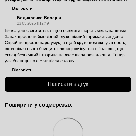
Відповісти
Боднаренко Валерія
23.05.2026 в 12:49
Взяла для свого котика, щоб освіжити шерсть між купаннями.
Запах просто неймовірний, дуже ніжний і тримається довго.
Спрей не просто парфумує, а ще й круто пом'якшує шерсть,
вона після нього блищить і легко розчісується. Головне, що
склад безпечний і тварина не чхає після розпилення. Тепер
улюбленець пахне як після салону!
Відповісти
Написати відгук
Поширити у соцмережах