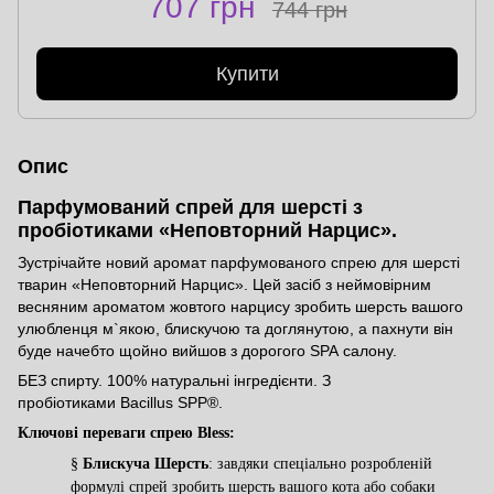
707 грн
744 грн
Купити
Опис
Парфумований спрей для шерсті з
пробіотиками «Неповторний Нарцис».
Зустрічайте новий аромат парфумованого спрею для шерсті
тварин «Неповторний Нарцис». Цей засіб з неймовірним
весняним ароматом жовтого нарцису зробить шерсть вашого
улюбленця м`якою, блискучою та доглянутою, а пахнути він
буде начебто щойно вийшов з дорогого SPA салону.
БЕЗ спирту. 100% натуральні інгредієнти. З
пробіотиками Bacillus SPP®.
Ключові переваги спрею Bless:
§
Блискуча Шерсть
: завдяки спеціально розробленій
формулі спрей зробить шерсть вашого кота або собаки