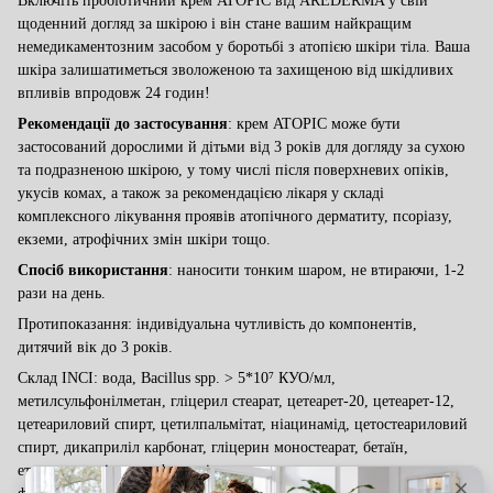
Включіть пробіотичний крем
ATOPIC
від AREDERMA у свій
щоденний догляд за шкірою і він стане вашим найкращим
немедикаментозним засобом у боротьбі з атопією шкіри тіла.
Ваша
шкіра залишатиметься зволоженою та захищеною від шкідливих
впливів впродовж 24 годин!
Рекомендації до застосування
: крем ATOPIC може бути
застосований дорослими й дітьми від 3 років для догляду за сухою
та подразненою шкірою, у тому числі після поверхневих опіків,
укусів комах, а також за рекомендацією лікаря у складі
комплексного лікування проявів атопічного дерматиту, псоріазу,
екземи, атрофічних змін шкіри тощо.
Спосіб використання
: наносити тонким шаром, не втираючи, 1-2
рази на день
.
Протипоказання: індивідуальна чутливість до компонентів,
дитячий вік до 3 років.
Склад INCI: вода, Bacillus spp. > 5*10⁷ КУО/мл,
метилсульфонілметан, гліцерил стеарат, цетеарет-20, цетеарет-12,
цетеариловий спирт, цетилпальмітат, ніацинамід, цетостеариловий
спирт, дикаприліл карбонат, гліцерин моностеарат, бетаїн,
етилгексилгліцерин, феноксіетанол, пентаеритритил дистеарат,