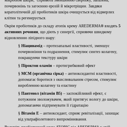
мікробіом шкіри, сприяють зменшенню свербіжу, запалень,
почервонінь та загоєнню ерозій й мікротріщин. Завдяки
кератолітичній
дії пробіотиків шкіра очищується від відмерлих
клітин та регенерується.
Окрім пробіотиків до складу атопік крему
AREDERMA
®
входять
5
активних речовин
, що діють у синергії, сприяючи швидкому
відновленню ліпідного шару:
§
Ніацинамід
– протизапальні властивості, зменшує
почервоніння та подразнення, стимулює синтез колагену,
покращуючи текстуру шкіри
§
Піроктон оламін
– протигрибковий ефект
§
МСМ (органічна сірка)
– антиоксидантні властивості,
допомагає боротися з окислювальним стресом, стимулює
виробленню колагену та еластину
§
Пантенол (вітамін В5)
– заспокійливий ефект, є
потужним зволожувачем, який притягує вологу до шкіри,
допомагаючи підтримувати її гідратацію
§
Вітамін Е
– антиоксидант, сприяє ревіталізації, захищає
від ультрафіолетового випромінювання.