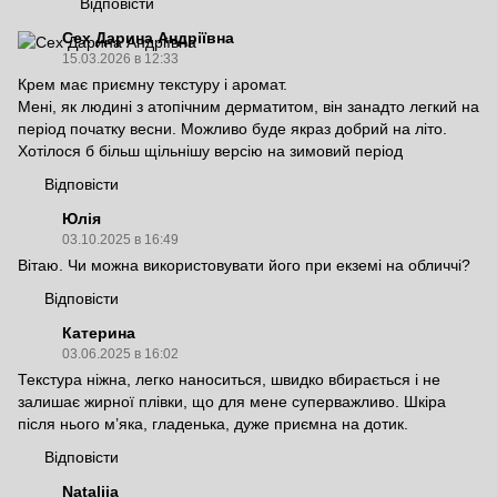
Відповісти
Сех Дарина Андріївна
15.03.2026 в 12:33
Крем має приємну текстуру і аромат.
Мені, як людині з атопічним дерматитом, він занадто легкий на
період початку весни. Можливо буде якраз добрий на літо.
Хотілося б більш щільнішу версію на зимовий період
Відповісти
Юлія
03.10.2025 в 16:49
Вітаю. Чи можна використовувати його при екземі на обличчі?
Відповісти
Катерина
03.06.2025 в 16:02
Текстура ніжна, легко наноситься, швидко вбирається і не
залишає жирної плівки, що для мене суперважливо. Шкіра
після нього м’яка, гладенька, дуже приємна на дотик.
Відповісти
Nataliia