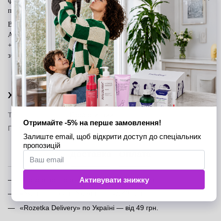
феніл триметикон, D-пантенол, динатрію цетеарилсульфосукцинат,
піроктон оламін, ароматизатор, токоферилацетат (вітамін Е)
Виробник: ТОВ «СІРІОН» 49000, Україна, м. Дніпро, вул. Івана
Акінфієва 18, Умови зберігання: сухе, темне місце при t +5 C до
+25 C. Номер партії збігатися з датою виготовлення. Термін
зберігання: 36 місяців.
Характеристики
Тип
Пробіотичний
Призначення
Гігієна тіла
Доставка
Оплата
«Новою поштою» по Україні — від 71 грн.
«Укрпоштою» по Україні — від 43 грн.
«Rozetka Delivery» по Україні — від 49 грн.