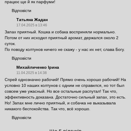
працює ще й як парфуми!
Відповісти
Татьяна Жадан
17.04.2025 в 13:46
Запах приятный. Кошка и собака восприняли нормально.
Потом от них исходил приятный аромат, держался около 2
суток.
По поводу колтунов ничего не скажу - у нас их нет, слава Богу.
Відповісти
Михайличенко Ірина
11.04.2025 в 14:38
Спрей однозначно рабочий! Прямо очень хорошо рабочий! На
условно 10 наших колтунов с одним не справился, но тот был
совсем уже ужасный. Но все остальные распутал! Так что,
эффективность доказана. Достаточно сильный запах, это есть.
Но! Запах мне лично приятный, и собачка не выказывала
никакого беспокойства. Так что, всё хорошо.
Відповісти