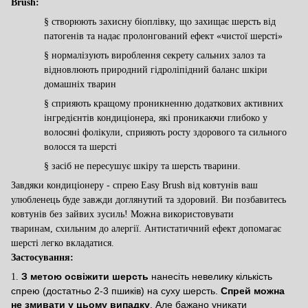
Brush:
§
створюють захисну біоплівку, що
захищає шерсть від
патогенів
та на
дає пролонгований ефект «чистої шерсті»
§
нормалізують вироблення секрету сальних залоз та
відновлюють природний
гідроліпідний
баланс шкіри
домашніх тварин
§
сприяють кращому проникненню додаткових активних
і
нгредієнт
ів
кондиціонера,
які
проникаючи
глибоко
у
волосяні фолікули, сприяють росту здорового та сильного
волосся та шерсті
§
засіб н
е пересушує шкіру та шерсть тварини.
Завдяки
кондиціонеру
-
спре
ю
Easy Brush
від ковтунів ваш
улюбленець буде завжди доглянутий та здоровий
.
Ви позбавитесь
ковтунів
без зайвих зусиль!
Можна використовувати
тваринам, схильним до алергії. Антистатичний ефект допомагає
шерсті легко вкладатися.
Застосування:
З метою освіжити шерсть
нанесіть невелику кількість
1.
спрею (достатньо 2-3 пшиків) на суху шерсть.
Спрей можна
не змивати у цьому випадку
. Але бажано уникати