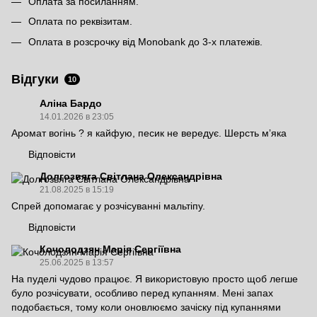
Оплата за посиланням.
Оплата по реквізитам.
Оплата в розсрочку від Monobank до 3-х платежів.
Відгуки
10
Аліна Бардо
14.01.2026 в 23:05
Аромат вогінь ? я кайфую, песик не вередує. Шерсть мʼяка
Відповісти
Долгозвяга Світлана Олександрівна
21.08.2025 в 15:19
Спрей допомагає у розчісуванні мальтіпу.
Відповісти
Кочолодзян Марія Сергіївна
25.06.2025 в 13:57
На пуделі чудово працює. Я використовую просто щоб легше
було розчісувати, особливо перед купанням. Мені запах
подобається, тому коли оновлюємо зачіску під купаннями