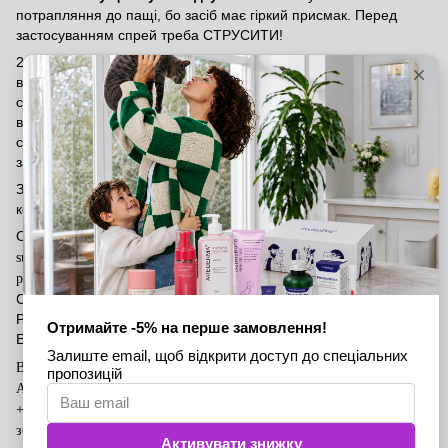
потрапляння до пащі, бо засіб має гіркий присмак. Перед
застосуванням спрей треба СТРУСИТИ!
2.
З метою позбавлення колтунів
треба нанести засіб на
вологу або суху шерсть по всій довжині чи локально на
сплутану шерсть, зачекати 2-3 хв. За допомогою гребня
видалити колтун. Після цього рекомендуємо змити надлишки
спрею теплою водою та просушити шерсть. Перед
застосуванням спрей треба СТРУСИТИ!
Застереження: можлива індивідуальна чутливість до
компонентів.
Склад (INCI): prepared water,
Bacillus spp
. 5х10⁷КУО/ml
(Bacillus
subtilis, Bacillus amyloliquefaciens, Bacillus licheniformis, Bacillus
, Cetrimonium
pumilus, Bacillus megaterium, dimethylsiloxan)
Chloride, Cyclopentasiloxane, Glycerin, Phenyl Trimethicone,
Polysorbate 20, Dimethicone , Phenoxyethanol.
Ethylhexylglycerin, Aroma, Dexpanthenol, Polyquaternium-10.
Виробник: ТОВ «СІРІОН» 49000, Україна, м. Дніпро, вул. Івана
Акінфієва 18, Умови зберігання: сухе, темне місце при t +5 C до
+25 C. Номер партії збігатися з датою виготовлення. Термін
зберігання: 36 місяців.