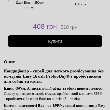
Easy Brush, 250мл
150 грн
360 грн
408 грн
510 грн
Купити
Опис
Кондиціонер
-
спрей для легкого розчісування без
колтунів
Easy Brush
ProbioDay® з пробіотиками
для собак та котів.
Б
лиск
.
О
бʼєм
.
Антистатичний ефект та ефект прямого волосся.
Основу доглядового засобу складає пробіотичний комплекс SPP®
пробіотичні бактерії Bacillus subtilis (5 штамів)
-
.
Bacillus SPP®
Ключові властивості
у складі к
ондиціонера
Easy