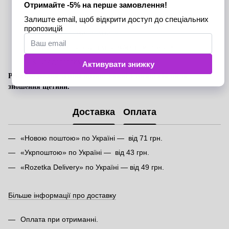
§
Матеріал ручки: натуральний бамбук
§
Матеріал щетини: нейлон
§
Форма головки: елептична
§
Призначення: очищення зубів та масаж ясен
§
Для дорослих
Рекомендована заміна щітки: кожні 3 місяці або після
зношення щетини.
Доставка
Оплата
«Новою поштою» по Україні — від 71 грн.
«Укрпоштою» по Україні — від 43 грн.
«Rozetka Delivery» по Україні — від 49 грн.
Більше інформації про доставку
Оплата при отриманні.