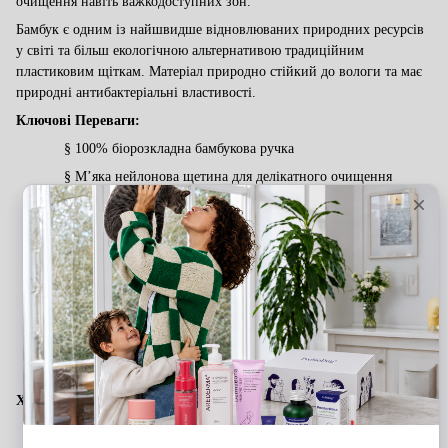
очищення навіть важкодоступних зон.
Бамбук є одним із найшвидше відновлюваних природних ресурсів
у світі та більш екологічною альтернативою традиційним
пластиковим щіткам. Матеріал природно стійкий до вологи та має
природні антибактеріальні властивості.
Ключові Переваги:
§
100% біорозкладна бамбукова ручка
§
М’яка нейлонова щетина для делікатного очищення
§
BPA-free матеріали
§
Non-toxic компоненти
§
Ергономічна овальна форма головки
§
Підходить для щоденного використання
§
Делікатна для чутливих ясен
§
Plastic-free картонне пакування
§
Recyclable
пакування
Характеристики:
§
Тип щетини: Medium - Soft